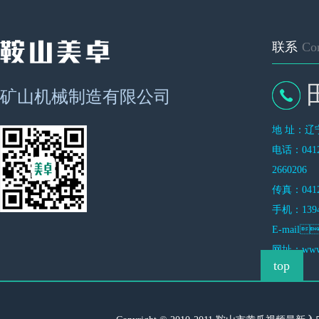
联系
Con
矿山机械制造有限公司
地 址
电话：0412
2660206
传真：0412
手机：13942
E-mail
网址：
www
top