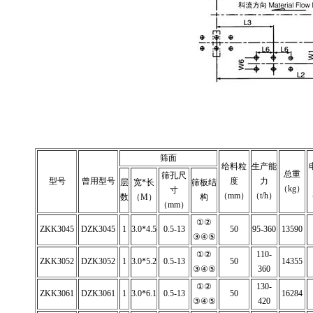
筛面
给料粒
生产能
总重
筛孔尺
型号
曾用型号
度
力
层
宽*长
筛板结
（kg）
寸
（mm）
（t/h）
数
（M）
构
（mm）
①②
ZKK3045
DZK3045
1
3.0*4.5
0.5-13
50
95-360
13590
③④⑤
①②
110-
ZKK3052
DZK3052
1
3.0*5.2
0.5-13
50
14355
③④⑤
360
①②
130-
ZKK3061
DZK3061
1
3.0*6.1
0.5-13
50
16284
③④⑤
420