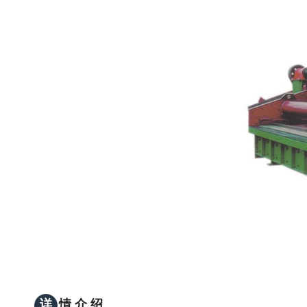
详
情 介 绍