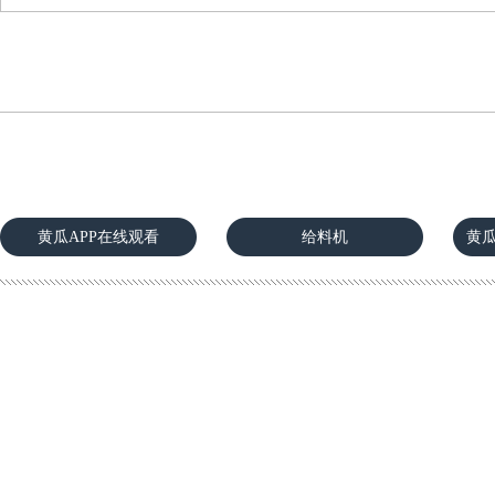
黄瓜APP在线观看
给料机
黄