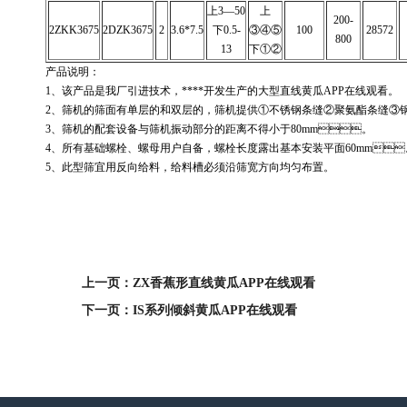
上3—50
上
200-
2ZKK3675
2DZK3675
2
3.6*7.5
下0.5-
③④⑤
100
28572
800
13
下①②
产品说明：
1、该产品是我厂引进技术，****开发生产的大型直线黄瓜APP在线观看。
2、筛机的筛面有单层的和双层的，筛机提供①不锈钢条缝②聚氨酯
3、筛机的配套设备与筛机振动部分的距离不得小于80mm。
4、所有基础螺栓、螺母用户自备，螺栓长度露出基本安装平面60mm
5、此型筛宜用反向给料，给料槽必须沿筛宽方向均匀布置。
上一页：ZX香蕉形直线黄瓜APP在线观看
下一页：IS系列倾斜黄瓜APP在线观看