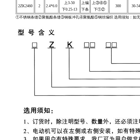
上3-50
上编
上③④⑤
2ZK2460
2
2.4*6.0
300
30-5
下0.25-13
下条
下①②
①不锈钢条缝②聚氨酯条缝③钢板冲孔④聚氨酯⑤钢丝编织 选用须知：如无特殊要求