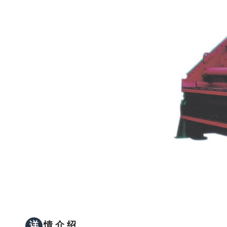
详
情 介 绍