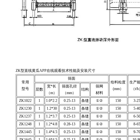
ZK型直线黄瓜APP在线观看技术性能及安装尺寸
筛面
常用
给料粒度
生产
宽*长
筛面孔径
筛网
型号
(mm）
（t/
层数
结构
（m）
（mm）
材料
ZK1022
1
1.0*2.2
0.25-13
条缝
①②
150
3-2
ZK1230
1
1.2*30
0.25-13
条缝
①②
150
5-4
ZK1237
1
1.2*3.7
0.25-13
条缝
①②
150
6-5
ZK1248
1
1.2*4.8
0.28-13
条缝
①②
150
8-6
ZK1445
1
1.4*4.5
0.25-13
条缝
①②
150
9-7
ZK1645
1
1.6*4.5
0.25-13
条缝
①②
150
10-8