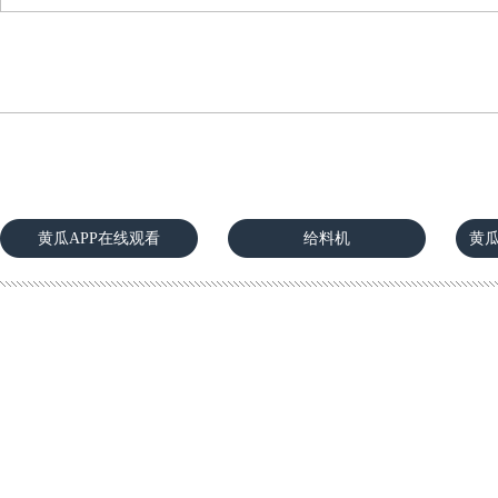
黄瓜APP在线观看
给料机
黄